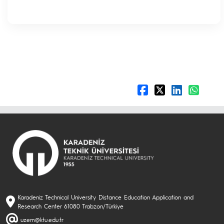
Karadeniz Technical University Distance Education Application and
Research Center 61080 Trabzon/Türkiye
uzem@ktu.edu.tr