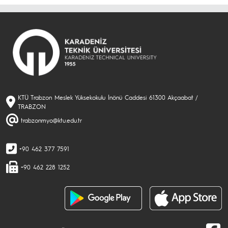
KTÜ Trabzon Meslek Yüksekokulu İnönü Caddesi 61300 Akçaabat /
TRABZON
trabzonmyo@ktu.edu.tr
+90 462 377 7591
+90 462 228 1252