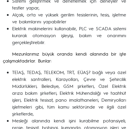
Sistemi geliştirmek ve denetlemek için deneyler ve
testler yapar,
Alçak, orta ve yüksek gerilim tesislerinin, tesis, işletme
ve bakımlarını yapabilirler
Elektrik makinelerini kullanabilir, PLC ve SCADA sistemi
kurarak otomasyon işleyişi, bakım ve onarımını
gerçekleştirebilir.
Mezunlarımız büyük oranda kendi alanında bir işte
çalışmaktadırlar. Bunlar:
TEİAŞ, TEDAŞ, TELEKOM, TRT, EÜAŞ? bağlı veya özel
elektrik santralleri, Karayolları, Çevre ve Şehircilik
Müdürlükleri, Belediye, GSM şirketleri, Özel Elektrik
arıza bakım şirketleri, Elektrik Mühendisliği ve taahhüt
işleri, Elektrik tesisat, pano imalathaneleri, Demiryolları
işletmeleri gibi, tüm kamu sektöründe ve ilgili özel
şirketlerde,
Mesleği alanında kendi işini kurabilme potansiyeli;
proje, tesisat, bobinaj, kumanda, otomasyon işleri ve