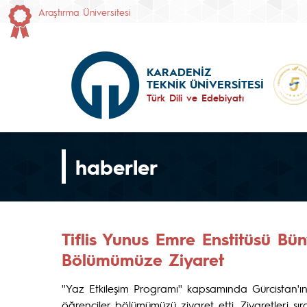
Araştırma Üniversitesi
KARADENİZ
TEKNİK ÜNİVERSİTESİ
Türk Dili ve Edebiyatı
haberler
Tiflis Yunus Emre Enstitüsü Bü
Bölümümüze Ziyaret
''Yaz Etkileşim Programı'' kapsamında Gürcistan'ın 
öğrenciler bölümümüzü ziyaret etti. Ziyaretleri