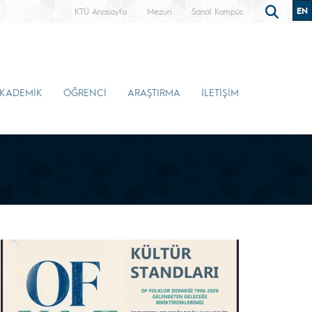
EN
KTÜ Anasayfa
Mezun
Sanal Kampüs
KADEMİK
ÖĞRENCİ
ARAŞTIRMA
İLETİŞİM