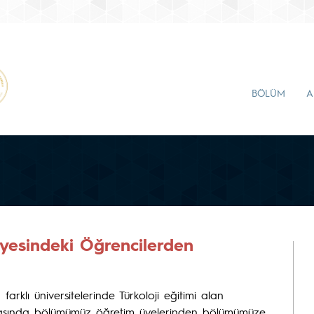
BÖLÜM
A
nyesindeki Öğrencilerden
farklı üniversitelerinde Türkoloji eğitimi alan
 sırasında bölümümüz öğretim üyelerinden bölümümüze