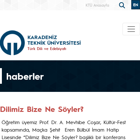
EN
KTÜ Anasayfa
KARADENİZ
TEKNİK ÜNİVERSİTESİ
Türk Dili ve Edebiyatı
haberler
Dilimiz Bize Ne Söyler?
Öğretim üyemiz Prof. Dr. A. Mevhibe Coşar, Kültür-Fest
kapsamında, Maçka Şehit Eren Bülbül İmam Hatip
Lisesinde “Dilimiz Bize Ne Söyler? başlıklı bir konferans