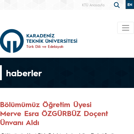
EN
KTÜ Anasayfa
KARADENİZ
TEKNİK ÜNİVERSİTESİ
Türk Dili ve Edebiyatı
haberler
Bölümümüz Öğretim Üyesi
Merve Esra ÖZGÜRBÜZ Doçent
Ünvanı Aldı