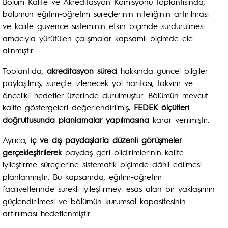
Bölüm Kalite ve Akreditasyon Komisyonu toplantısında,
bölümün eğitim-öğretim süreçlerinin niteliğinin artırılması
ve kalite güvence sisteminin etkin biçimde sürdürülmesi
amacıyla yürütülen çalışmalar kapsamlı biçimde ele
alınmıştır.
Toplantıda,
akreditasyon süreci
hakkında güncel bilgiler
paylaşılmış; süreçte izlenecek yol haritası, takvim ve
öncelikli hedefler üzerinde durulmuştur. Bölümün mevcut
kalite göstergeleri değerlendirilmiş,
FEDEK ölçütleri
doğrultusunda planlamalar yapılmasına
karar verilmiştir.
Ayrıca,
iç ve dış paydaşlarla düzenli görüşmeler
gerçekleştirilerek
paydaş geri bildirimlerinin kalite
iyileştirme süreçlerine sistematik biçimde dâhil edilmesi
planlanmıştır. Bu kapsamda, eğitim-öğretim
faaliyetlerinde sürekli iyileştirmeyi esas alan bir yaklaşımın
güçlendirilmesi ve bölümün kurumsal kapasitesinin
artırılması hedeflenmiştir.