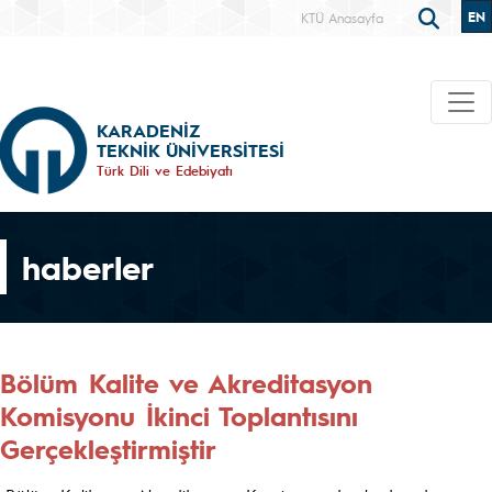
EN
KTÜ Anasayfa
KARADENİZ
TEKNİK ÜNİVERSİTESİ
Türk Dili ve Edebiyatı
haberler
Bölüm Kalite ve Akreditasyon
Komisyonu İkinci Toplantısını
Gerçekleştirmiştir