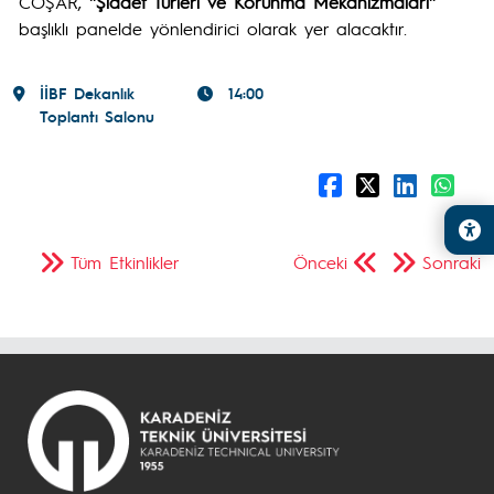
COŞAR,
''Şiddet Türleri ve Korunma Mekanizmaları''
başlıklı panelde yönlendirici olarak yer alacaktır.
İİBF Dekanlık
14:00
Toplantı Salonu
Tüm Etkinlikler
Önceki
Sonraki