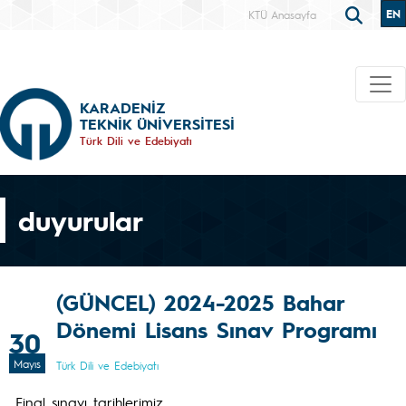
EN
KTÜ Anasayfa
KARADENİZ
TEKNİK ÜNİVERSİTESİ
Türk Dili ve Edebiyatı
duyurular
(GÜNCEL) 2024-2025 Bahar
Dönemi Lisans Sınav Programı
30
Mayıs
Türk Dili ve Edebiyatı
Final sınavı tarihlerimiz