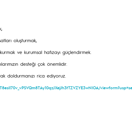
k,
satları oluşturmak,
urmak ve kurumsal hafızayı güçlendirmek.
larımızın desteği çok önemlidir.
ak doldurmanızı rica ediyoruz.
UYT8esIl70v_vPSVQm8TAy10qzJXejJh3tTZVZYE3wNIOA/viewform?usp=se