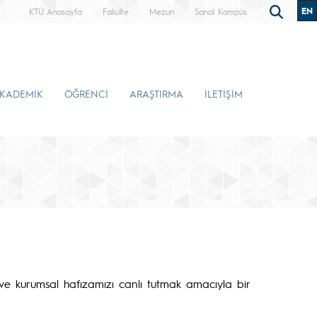
EN
KTÜ Anasayfa
Fakülte
Mezun
Sanal Kampüs
KADEMİK
ÖĞRENCİ
ARAŞTIRMA
İLETİŞİM
ve kurumsal hafızamızı canlı tutmak amacıyla bir