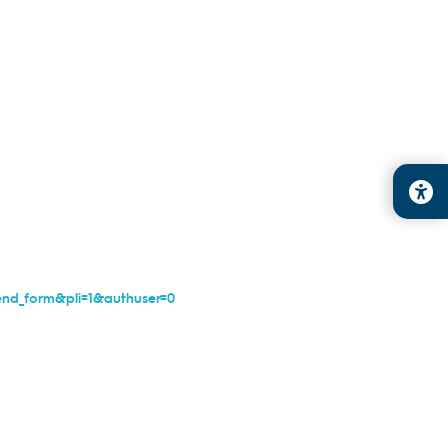
nd_form&pli=1&authuser=0