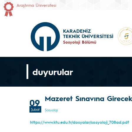
Araştırma Üniversitesi
KARADENİZ
TEKNİK ÜNİVERSİTESİ
Sosyoloji Bölümü
duyurular
Mazeret Sınavına Girecek 
09
Şubat
Sosyoloji
https://www.ktu.edu.tr/dosyalar/sosyoloji_708ad.pdf