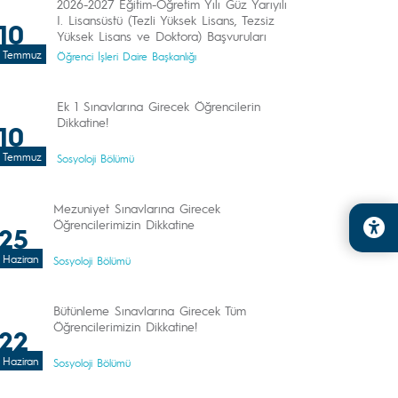
2026-2027 Eğitim-Öğretim Yılı Güz Yarıyılı
I. Lisansüstü (Tezli Yüksek Lisans, Tezsiz
10
Yüksek Lisans ve Doktora) Başvuruları
Temmuz
Öğrenci İşleri Daire Başkanlığı
Ek 1 Sınavlarına Girecek Öğrencilerin
Dikkatine!
10
Temmuz
Sosyoloji Bölümü
Mezuniyet Sınavlarına Girecek
Öğrencilerimizin Dikkatine
25
Haziran
Sosyoloji Bölümü
Bütünleme Sınavlarına Girecek Tüm
Öğrencilerimizin Dikkatine!
22
Haziran
Sosyoloji Bölümü