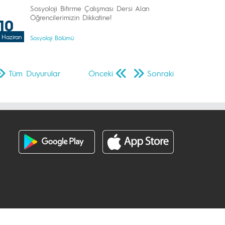
Sosyoloji Bitirme Çalışması Dersi Alan
Öğrencilerimizin Dikkatine!
10
Haziran
Sosyoloji Bölümü
Tüm Duyurular
Önceki
Sonraki