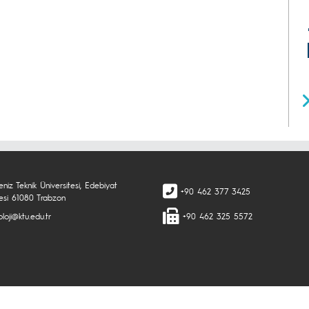
niz Teknik Üniversitesi, Edebiyat
+90 462 377 3425
tesi 61080 Trabzon
loji@ktu.edu.tr
+90 462 325 5572