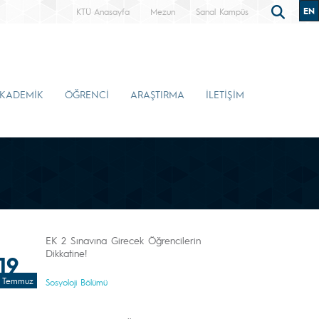
EN
KTÜ Anasayfa
Mezun
Sanal Kampüs
KADEMİK
ÖĞRENCİ
ARAŞTIRMA
İLETİŞİM
EK 2 Sınavına Girecek Öğrencilerin
Dikkatine!
19
Temmuz
Sosyoloji Bölümü