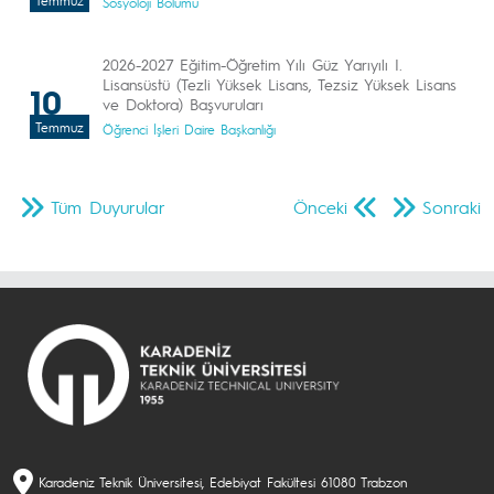
Temmuz
Sosyoloji Bölümü
2026-2027 Eğitim-Öğretim Yılı Güz Yarıyılı I.
Lisansüstü (Tezli Yüksek Lisans, Tezsiz Yüksek Lisans
10
ve Doktora) Başvuruları
Temmuz
Öğrenci İşleri Daire Başkanlığı
Tüm Duyurular
Önceki
Sonraki
Karadeniz Teknik Üniversitesi, Edebiyat Fakültesi 61080 Trabzon