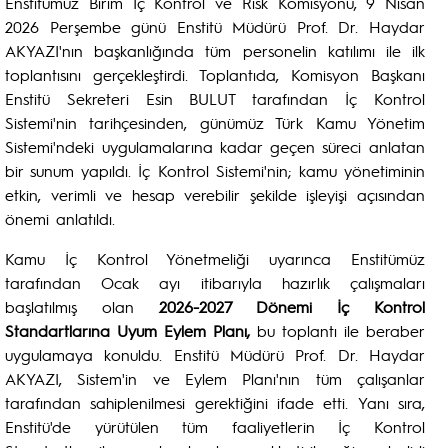
Enstitümüz Birim İç Kontrol ve Risk Komisyonu, 9 Nisan
2026 Perşembe günü Enstitü Müdürü Prof. Dr. Haydar
AKYAZI'nın başkanlığında tüm personelin katılımı ile ilk
toplantısını gerçekleştirdi. Toplantıda, Komisyon Başkanı
Enstitü Sekreteri Esin BULUT tarafından İç Kontrol
Sistemi'nin tarihçesinden, günümüz Türk Kamu Yönetim
Sistemi'ndeki uygulamalarına kadar geçen süreci anlatan
bir sunum yapıldı. İç Kontrol Sistemi'nin; kamu yönetiminin
etkin, verimli ve hesap verebilir şekilde işleyişi açısından
önemi anlatıldı.
Kamu İç Kontrol Yönetmeliği uyarınca Enstitümüz
tarafından Ocak ayı itibarıyla hazırlık çalışmaları
başlatılmış olan
2026-2027 Dönemi İç Kontrol
Standartlarına Uyum Eylem Planı,
bu toplantı ile beraber
uygulamaya konuldu. Enstitü Müdürü Prof. Dr. Haydar
AKYAZI, Sistem'in ve Eylem Planı'nın tüm çalışanlar
tarafından sahiplenilmesi gerektiğini ifade etti. Yanı sıra,
Enstitü'de yürütülen tüm faaliyetlerin İç Kontrol