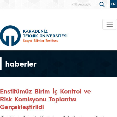
EN
KTÜ Anasayfa
KARADENİZ
TEKNİK ÜNİVERSİTESİ
Sosyal Bilimler Enstitüsü
haberler
Enstitümüz Birim İç Kontrol ve
Risk Komisyonu Toplantısı
Gerçekleştirildi