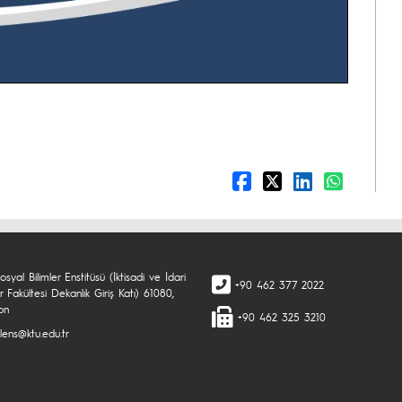
syal Bilimler Enstitüsü (İktisadi ve İdari
+90 462 377 2022
er Fakültesi Dekanlık Giriş Katı) 61080,
on
+90 462 325 3210
lens@ktu.edu.tr