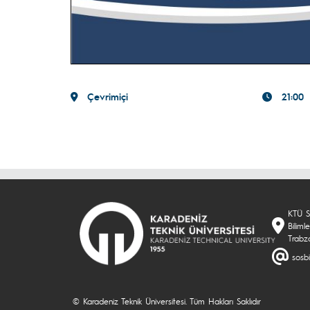
Çevrimiçi
21:00
KTÜ So
Biliml
Trabz
sosbi
© Karadeniz Teknik Üniversitesi. Tüm Hakları Saklıdır