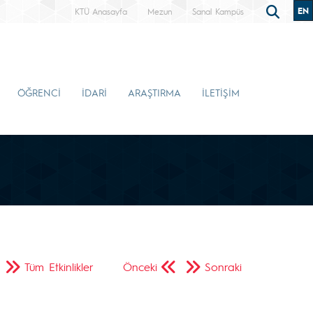
EN
KTÜ Anasayfa
Mezun
Sanal Kampüs
ÖĞRENCİ
İDARİ
ARAŞTIRMA
İLETİŞİM
Tüm Etkinlikler
Önceki
Sonraki