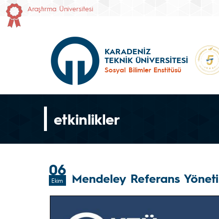
Araştırma Üniversitesi
KARADENİZ
TEKNİK ÜNİVERSİTESİ
Sosyal Bilimler Enstitüsü
etkinlikler
06
Mendeley Referans Yöneti
Ekim