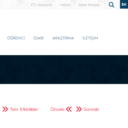
EN
KTÜ Anasayfa
Mezun
Sanal Kampüs
ÖĞRENCİ
İDARİ
ARAŞTIRMA
İLETİŞİM
Tüm Etkinlikler
Önceki
Sonraki