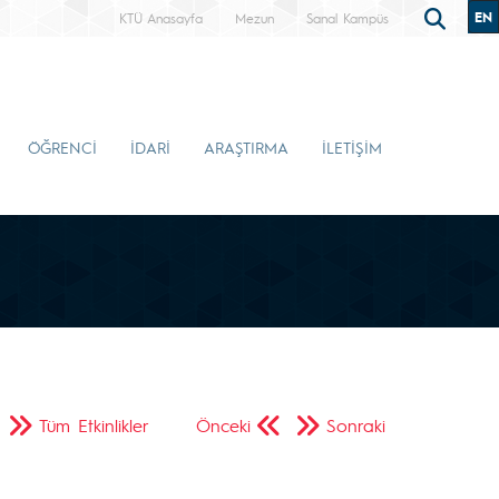
EN
KTÜ Anasayfa
Mezun
Sanal Kampüs
ÖĞRENCİ
İDARİ
ARAŞTIRMA
İLETİŞİM
Tüm Etkinlikler
Önceki
Sonraki