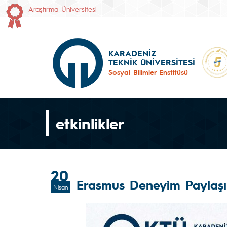
Araştırma Üniversitesi
KARADENİZ
TEKNİK ÜNİVERSİTESİ
Sosyal Bilimler Enstitüsü
etkinlikler
20
Erasmus Deneyim Paylaşım
Nisan