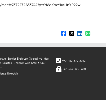
e.com/meet/9372272263744?p=Yd6oKocYJurHnYP29w
syal Bilimler Enstitüsü (İktisadi ve İdari
+90 462 377 2022
er Fakültesi Dekanlık Giriş Katı) 61080,
on
+90 462 325 3210
lens@ktu.edu.tr