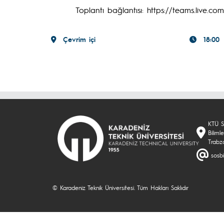
Toplantı bağlantısı: https://teams.liv
Çevrim içi
18:00
KTÜ So
Biliml
Trabz
sosbi
© Karadeniz Teknik Üniversitesi. Tüm Hakları Saklıdır