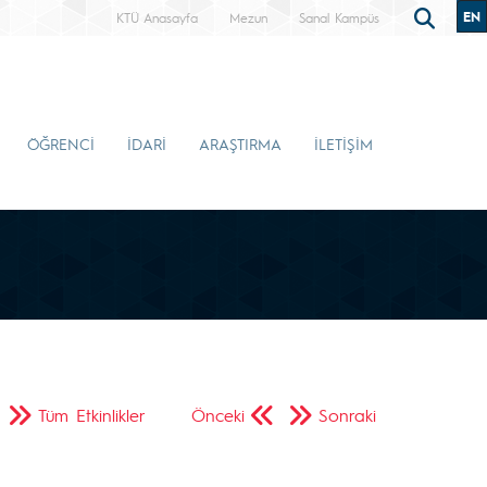
EN
KTÜ Anasayfa
Mezun
Sanal Kampüs
ÖĞRENCİ
İDARİ
ARAŞTIRMA
İLETİŞİM
Tüm Etkinlikler
Önceki
Sonraki