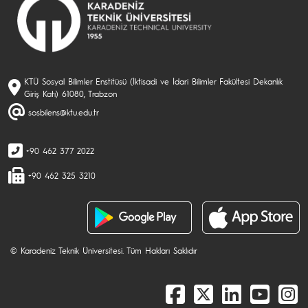
KTÜ Sosyal Bilimler Enstitüsü (İktisadi ve İdari Bilimler Fakültesi Dekanlık
Giriş Katı) 61080, Trabzon
sosbilens@ktu.edu.tr
+90 462 377 2022
+90 462 325 3210
© Karadeniz Teknik Üniversitesi. Tüm Hakları Saklıdır