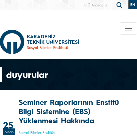
EN
KTÜ Anasayfa
KARADENİZ
TEKNİK ÜNİVERSİTESİ
Sosyal Bilimler Enstitüsü
duyurular
Seminer Raporlarının Enstitü
Bilgi Sistemine (EBS)
Yüklenmesi Hakkında
25
Nisan
Sosyal Bilimler Enstitüsü