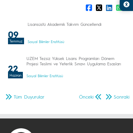
Lisansüstü Akademik Takvim Güncellendi
09
Temmuz
Sosyal Bilimler Enstitüsü
UZEM Tezsiz Yüksek Lisans Programları Dönem
Projesi Teslimi ve Yeterlik Sınavı Uygulama Esasları
22
Haziran
Sosyal Bilimler Enstitüsü
Tüm Duyurular
Önceki
Sonraki