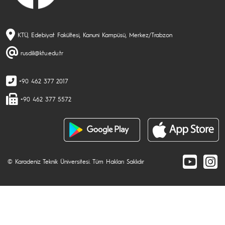
KTÜ, Edebiyat Fakültesi, Kanuni Kampüsü, Merkez/Trabzon
rusdili@ktu.edu.tr
+90 462 377 2017
+90 462 377 5572
© Karadeniz Teknik Üniversitesi. Tüm Hakları Saklıdır