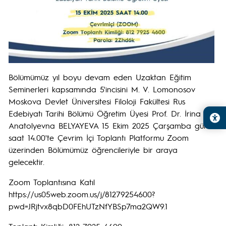
Bölümümüz yıl boyu devam eden Uzaktan Eğitim
Seminerleri kapsamında 5'incisini M. V. Lomonosov
Moskova Devlet Üniversitesi Filoloji Fakültesi Rus
Edebiyatı Tarihi Bölümü Öğretim Üyesi Prof. Dr. İrina
Anatolyevna BELYAYEVA 15 Ekim 2025 Çarşamba günü
saat 14.00'te Çevrim İçi Toplantı Platformu Zoom
üzerinden Bölümümüz öğrencileriyle bir araya
gelecektir.
Zoom Toplantısına Katıl
https://us05web.zoom.us/j/81279254600?
pwd=JRjtvx8qbD0FEhUTzNfYBSp7ma2QW9.1