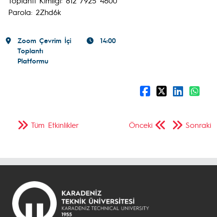
Toplantı Kimliği: 812 7925 4600
Parola: 2Zhd6k
Zoom Çevrim İçi
14:00
Toplantı
Platformu
Tüm Etkinlikler
Önceki
Sonraki