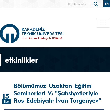
EN
KTÜ Anasayfa
KARADENİZ
TEKNİK ÜNİVERSİTESİ
Rus Dili ve Edebiyatı Bölümü
etkinlikler
Bölümümüz Uzaktan Eğitim
Seminerleri V: "Şahsiyetleriyle
15
Rus Edebiyatı: İvan Turgenyev"
Ekim