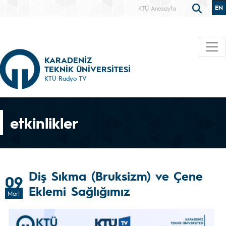
EN
KTÜ Anasayfa
KARADENİZ
TEKNİK ÜNİVERSİTESİ
KTÜ Radyo TV
etkinlikler
Diş Sıkma (Bruksizm) ve Çene
09
Eklemi Sağlığımız
Mart