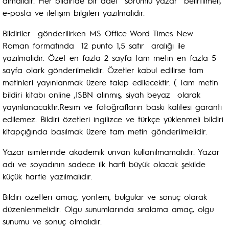
almalıdır. Her bildiride bir adet “sorumlu yazar” belirtilmeli,
e-posta ve iletişim bilgileri yazılmalıdır.
Bildiriler gönderilirken MS Office Word Times New
Roman formatında 12 punto 1,5 satır aralığı ile
yazılmalıdır. Özet en fazla 2 sayfa tam metin en fazla 5
sayfa olark gönderilmelidir. Özetler kabul edilirse tam
metinleri yayınlanmak üzere talep edilecektir. ( Tam metin
bildiri kitabı online ,ISBN alınmış, siyah beyaz olarak
yayınlanacaktır.Resim ve fotoğrafların baskı kalitesi garanti
edilemez. Bildiri özetleri ingilizce ve türkçe yüklenmeli bildiri
kitapçığında basılmak üzere tam metin gönderilmelidir.
Yazar isimlerinde akademik unvan kullanılmamalıdır. Yazar
adı ve soyadının sadece ilk harfi büyük olacak şekilde
küçük harfle yazılmalıdır.
Bildiri özetleri amaç, yöntem, bulgular ve sonuç olarak
düzenlenmelidir. Olgu sunumlarında sıralama amaç, olgu
sunumu ve sonuç olmalıdır.