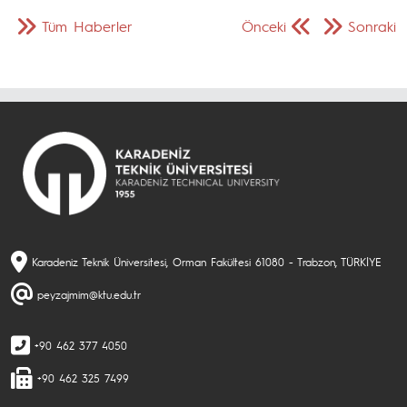
Tüm Haberler
Önceki
Sonraki
Karadeniz Teknik Üniversitesi, Orman Fakültesi 61080 - Trabzon, TÜRKİYE
peyzajmim@ktu.edu.tr
+90 462 377 4050
+90 462 325 7499