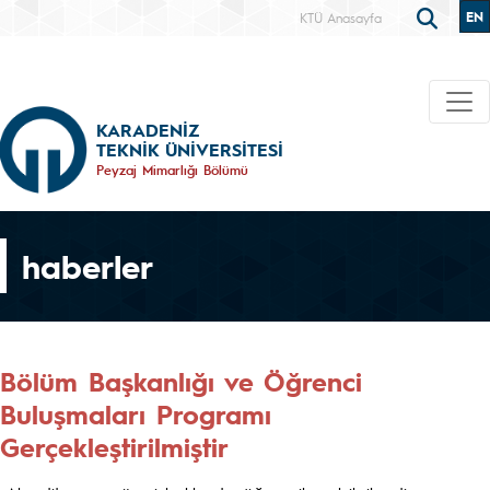
EN
KTÜ Anasayfa
KARADENİZ
TEKNİK ÜNİVERSİTESİ
Peyzaj Mimarlığı Bölümü
haberler
Bölüm Başkanlığı ve Öğrenci
Buluşmaları Programı
Gerçekleştirilmiştir