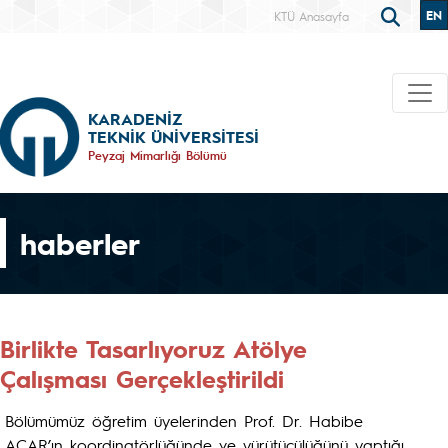
EN
KTÜ Anasayfa
KARADENİZ
TEKNİK ÜNİVERSİTESİ
Peyzaj Mimarlığı Bölümü
haberler
Birlikte Tasarlıyoruz Atölye
Çalışması Gerçekleştirildi
Bölümümüz öğretim üyelerinden Prof. Dr. Habibe
ACAR’ın koordinatörlüğünde ve yürütücülüğünü yaptığı