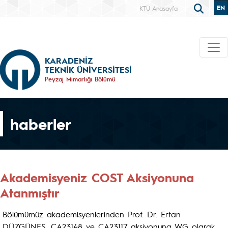
EN
KTÜ Anasayfa
KARADENİZ
TEKNİK ÜNİVERSİTESİ
Peyzaj Mimarlığı Bölümü
haberler
Akademisyeniz COST Aksiyonuna
Atanmıştır
Bölümümüz akademisyenlerinden Prof. Dr. Ertan
DÜZGÜNEŞ, CA23148 ve CA23117 aksiyonuna WG olarak