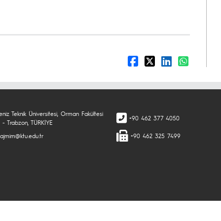
niz Teknik Üniversitesi, Orman Fakültesi
+90 462 377 4050
 - Trabzon, TÜRKİYE
ajmim@ktu.edu.tr
+90 462 325 7499