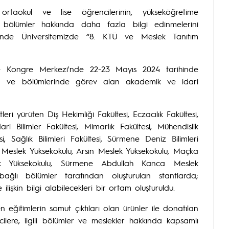
taokul ve lise öğrencilerinin, yükseköğretime
 bölümler hakkında daha fazla bilgi edinmelerini
nde Üniversitemizde “8. KTÜ ve Meslek Tanıtım
ve Kongre Merkezi'nde 22-23 Mayıs 2024 tarihinde
 birim ve bölümlerinde görev alan akademik ve idari
leri yürüten Diş Hekimliği Fakültesi, Eczacılık Fakültesi,
ari Bilimler Fakültesi, Mimarlık Fakültesi, Mühendislik
i, Sağlık Bilimleri Fakültesi, Sürmene Deniz Bilimleri
urt Meslek Yüksekokulu, Arsin Meslek Yüksekokulu, Maçka
lek Yüksekokulu, Sürmene Abdullah Kanca Meslek
ağlı bölümler tarafından oluşturulan stantlarda;
ilişkin bilgi alabilecekleri bir ortam oluşturuldu.
n eğitimlerin somut çıktıları olan ürünler ile donatılan
ilere, ilgili bölümler ve meslekler hakkında kapsamlı