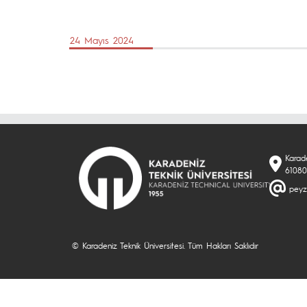
24 Mayıs 2024
Karade
61080
peyz
© Karadeniz Teknik Üniversitesi. Tüm Hakları Saklıdır