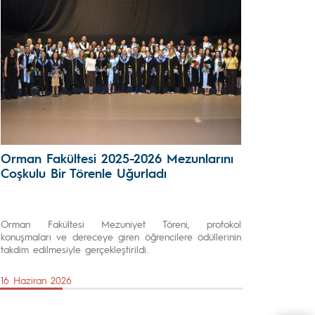
Orman Fakültesi 2025-2026 Mezunlarını
Coşkulu Bir Törenle Uğurladı
Orman Fakültesi Mezuniyet Töreni, protokol
konuşmaları ve dereceye giren öğrencilere ödüllerinin
takdim edilmesiyle gerçekleştirildi.
16 Haziran 2026