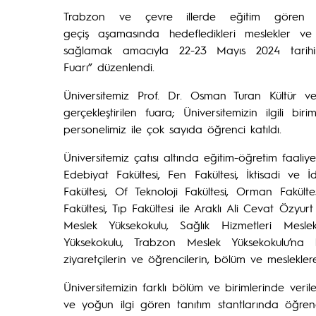
Trabzon ve çevre illerde eğitim gören or
geçiş aşamasında hedefledikleri meslekler ve
sağlamak amacıyla 22-23 Mayıs 2024 tarihi
Fuarı” düzenlendi.
Üniversitemiz Prof. Dr. Osman Turan Kültür 
gerçekleştirilen fuara; Üniversitemizin ilgili
personelimiz ile çok sayıda öğrenci katıldı.
Üniversitemiz çatısı altında eğitim-öğretim faaliyet
Edebiyat Fakültesi, Fen Fakültesi, İktisadi ve İd
Fakültesi, Of Teknoloji Fakültesi, Orman Fakültes
Fakültesi, Tıp Fakültesi ile Araklı Ali Cevat Özy
Meslek Yüksekokulu, Sağlık Hizmetleri Mes
Yüksekokulu, Trabzon Meslek Yüksekokulu’na b
ziyaretçilerin ve öğrencilerin, bölüm ve mesleklere 
Üniversitemizin farklı bölüm ve birimlerinde verile
ve yoğun ilgi gören tanıtım stantlarında öğrenc