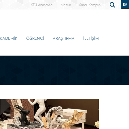
EN
KTÜ Anasayfa
Mezun
Sanal Kampüs
KADEMİK
ÖĞRENCİ
ARAŞTIRMA
İLETİŞİM