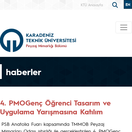
EN
KTÜ Anasayfa
KARADENİZ
TEKNİK ÜNİVERSİTESİ
Peyzaj Mimarlığı Bölümü
haberler
4. PMOGenç Öğrenci Tasarım ve
Uygulama Yarışmasına Katılım
PSB Anatolia Fuarı kapsamında TMMOB Peyzaj
Mimarları Odası işbirliği ile gerçekleştirilen 4. PMOGenç