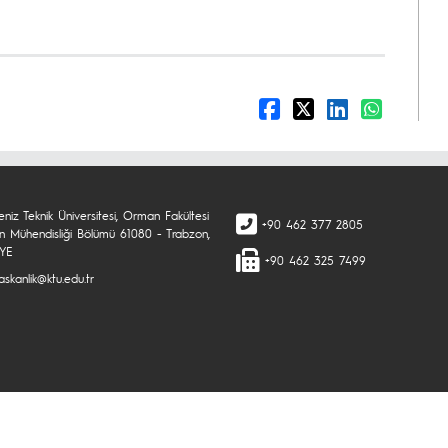
niz Teknik Üniversitesi, Orman Fakültesi
+90 462 377 2805
 Mühendisliği Bölümü 61080 - Trabzon,
İYE
+90 462 325 7499
skanlik@ktu.edu.tr