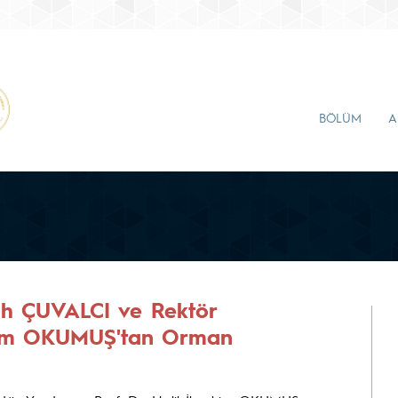
BÖLÜM
A
ah ÇUVALCI ve Rektör
rahim OKUMUŞ'tan Orman