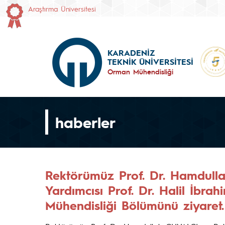
Araştırma Üniversitesi
KARADENİZ
TEKNİK ÜNİVERSİTESİ
Orman Mühendisliği
haberler
Rektörümüz Prof. Dr. Hamdull
Yardımcısı Prof. Dr. Halil İb
Mühendisliği Bölümünü ziyaret.