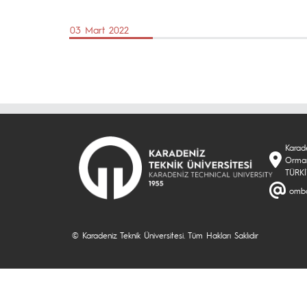
03 Mart 2022
Karade
Orman
TÜRK
omba
© Karadeniz Teknik Üniversitesi. Tüm Hakları Saklıdır