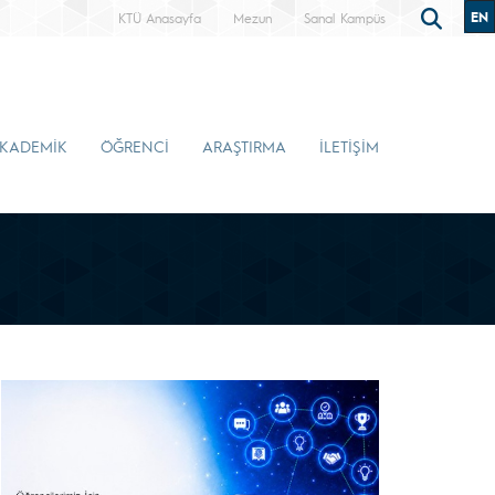
EN
KTÜ Anasayfa
Mezun
Sanal Kampüs
KADEMİK
ÖĞRENCİ
ARAŞTIRMA
İLETİŞİM