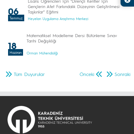
Lisans Öğrencileri İçin "Dirençli Kentler İçin
Gençlerin Afet Farkındalık Düzeyinin Geliştirilmesi:
06
Taşkınlar" Eğitimi
Temmuz
Heyelan Uygulama Araştırma Merkezi
Matematiksel Modelleme Dersi Bütünleme Sınav
Tarihi Değişikliği
18
Haziran
Orman Mühendisliği
Tüm Duyurular
Önceki
Sonraki