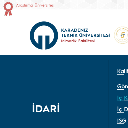
Araştırma Üniversitesi
KARADENİZ
TEKNİK ÜNİVERSİTESİ
Mimarlık Fakültesi
Kal
Gör
İç K
İDARİ
İç 
İSG