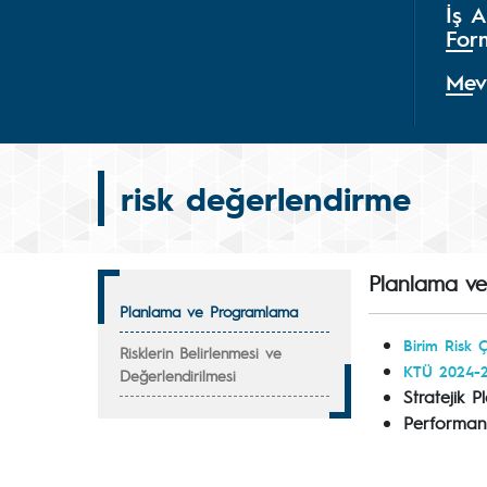
İş A
For
Mev
risk değerlendirme
Planlama v
Planlama ve Programlama
Birim Risk 
Risklerin Belirlenmesi ve
KTÜ 2024-20
Değerlendirilmesi
Stratejik 
Performan