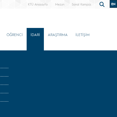
EN
KTÜ Anasayfa
Mezun
Sanal Kampüs
ÖĞRENCİ
İDARİ
ARAŞTIRMA
İLETİŞİM