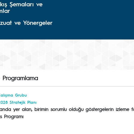
kış Şemaları ve
mlar
zuat ve Yönergeler
e Programlama
Çalışma Grubu
28 Stratejik Planı
Planda yer alan, birimin sorumlu olduğu göstergelerin izleme 
s Programı