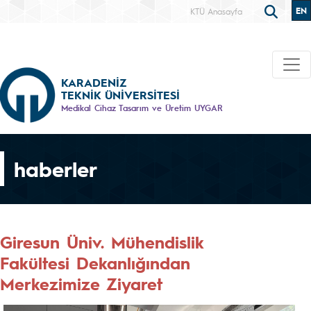
EN
KTÜ Anasayfa
KARADENİZ
TEKNİK ÜNİVERSİTESİ
Medikal Cihaz Tasarım ve Üretim UYGAR
haberler
Giresun Üniv. Mühendislik
Fakültesi Dekanlığından
Merkezimize Ziyaret