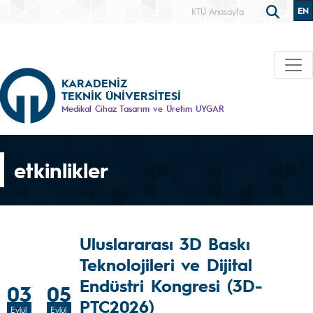
EN
KTÜ Anasayfa
KARADENİZ
TEKNİK ÜNİVERSİTESİ
Medikal Cihaz Tasarım ve Üretim UYGAR
etkinlikler
Uluslararası 3D Baskı
Teknolojileri ve Dijital
Endüstri Kongresi (3D-
03
05
PTC2026)
Eylül
Eylül