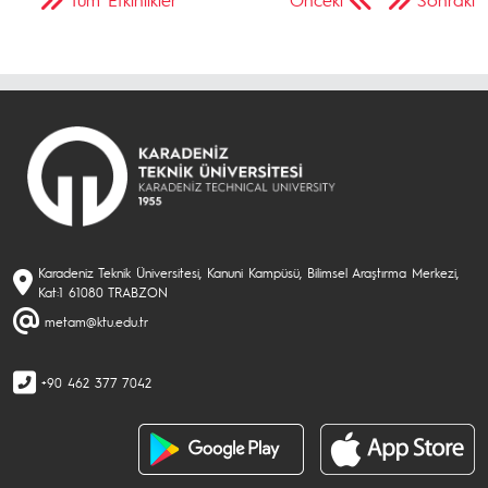
Karadeniz Teknik Üniversitesi, Kanuni Kampüsü, Bilimsel Araştırma Merkezi,
Kat:1 61080 TRABZON
metam@ktu.edu.tr
+90 462 377 7042