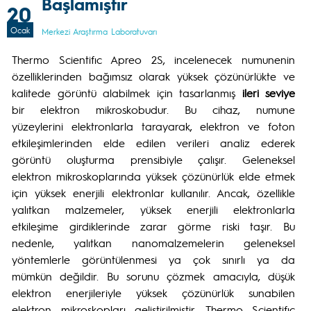
Başlamıştır
20
Ocak
Merkezi Araştırma Laboratuvarı
Thermo Scientifıc Apreo 2S, incelenecek numunenin
özelliklerinden bağımsız olarak yüksek çözünürlükte ve
kalitede görüntü alabilmek için tasarlanmış
ileri seviye
bir elektron mikroskobudur. Bu cihaz, numune
yüzeylerini elektronlarla tarayarak, elektron ve foton
etkileşimlerinden elde edilen verileri analiz ederek
görüntü oluşturma prensibiyle çalışır. Geleneksel
elektron mikroskoplarında yüksek çözünürlük elde etmek
için yüksek enerjili elektronlar kullanılır. Ancak, özellikle
yalıtkan malzemeler, yüksek enerjili elektronlarla
etkileşime girdiklerinde zarar görme riski taşır. Bu
nedenle, yalıtkan nanomalzemelerin geleneksel
yöntemlerle görüntülenmesi ya çok sınırlı ya da
mümkün değildir. Bu sorunu çözmek amacıyla, düşük
elektron enerjileriyle yüksek çözünürlük sunabilen
elektron mikroskopları geliştirilmiştir. Thermo Scientifıc