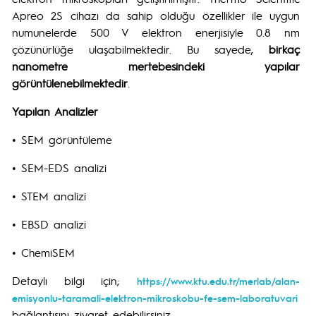
Apreo 2S cihazı da sahip olduğu özellikler ile uygun
numunelerde 500 V elektron enerjisiyle 0.8 nm
çözünürlüğe ulaşabilmektedir. Bu sayede,
birkaç
nanometre mertebesindeki yapılar
görüntülenebilmektedir
.
Yapılan Analizler
• SEM görüntüleme
• SEM-EDS analizi
• STEM analizi
• EBSD analizi
• ChemiSEM
Detaylı bilgi için;
https://www.ktu.edu.tr/merlab/alan-
emisyonlu-taramali-elektron-mikroskobu-fe-sem-laboratuvari
bağlantısını ziyaret edebilirsiniz.