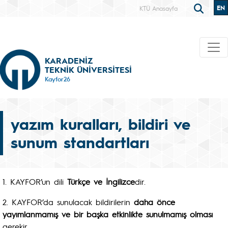
EN
KTÜ Anasayfa
KARADENİZ
TEKNİK ÜNİVERSİTESİ
Kayfor26
yazım kuralları, bildiri ve
sunum standartları
1. KAYFOR’un dili
Türkçe ve İngilizce
dir.
2. KAYFOR’da sunulacak bildirilerin
daha önce
yayımlanmamış ve bir başka etkinlikte sunulmamış olması
gerekir.