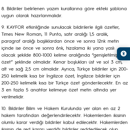
8. Bildiriler belirlenen yazım kurallarına göre ekteki şablona
uygun olarak hazırlanmalıdır.
9. KAYFOR etkinliğinde sunulacak bildirilerle ilgili özetler,
Times New Roman, 11 Punto, satır aralığı 1,5 aralık,
paragraf aralığı başlıklardan önce ve sonra 12nk metin
içinde ise önce ve sonra 6nk, hizalama iki yana yaslı
olacak şekilde 800-1000 kelime aralığında “genişletilmiş
özet” şeklinde olmalıdır. Kenar boşlukları üst ve sol 3 cm,
alt ve sağ 2,5 cm olmalıdır. Ayrıca, Türkçe bildiriler için 200-
250 kelimelik kısa bir İngilizce özet, İngilizce bildiriler için
200-250 kelimelik kısa bir Türkçe özet gönderilecektir. En az
3 en fazla 5 anahtar kelimeye özet metin altında yer
verilmelidir.
10. Bildiriler Bilim ve Hakem Kurulunda yer alan en az 2
hakem tarafından değerlendirilecektir. Hakemlerden ikisinin
olumlu karar verdiği bildiriler kabul edilecektir. Hakemlerden
ikisinin de red kararı verdiği bildiriler reddedilecek olup