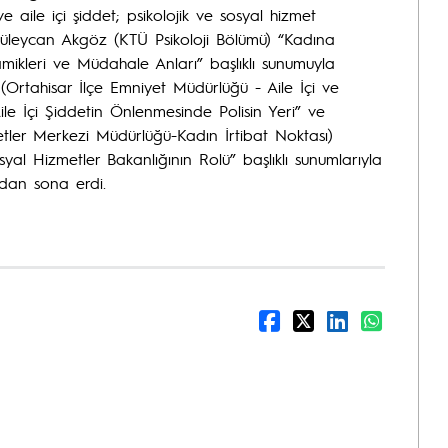
 aile içi şiddet; psikolojik ve sosyal hizmet
 Güleycan Akgöz (KTÜ Psikoloji Bölümü) “Kadına
ikleri ve Müdahale Anları” başlıklı sunumuyla
(Ortahisar İlçe Emniyet Müdürlüğü - Aile İçi ve
le İçi Şiddetin Önlenmesinde Polisin Yeri” ve
tler Merkezi Müdürlüğü-Kadın İrtibat Noktası)
al Hizmetler Bakanlığının Rolü” başlıklı sunumlarıyla
ndan sona erdi.