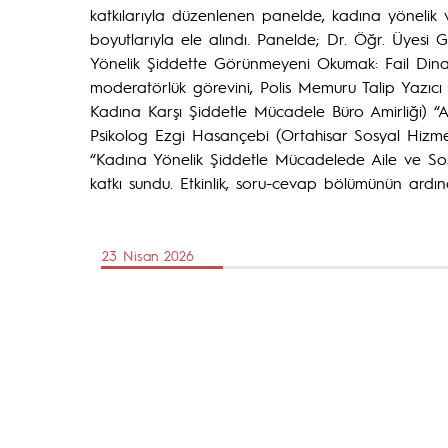
katkılarıyla düzenlenen panelde, kadına yönelik ve
boyutlarıyla ele alındı. Panelde; Dr. Öğr. Üyesi
Yönelik Şiddette Görünmeyeni Okumak: Fail Dinam
moderatörlük görevini, Polis Memuru Talip Yazıcı 
Kadına Karşı Şiddetle Mücadele Büro Amirliği) “Ai
Psikolog Ezgi Hasançebi (Ortahisar Sosyal Hizme
“Kadına Yönelik Şiddetle Mücadelede Aile ve Sosy
katkı sundu. Etkinlik, soru-cevap bölümünün ardı
23 Nisan 2026