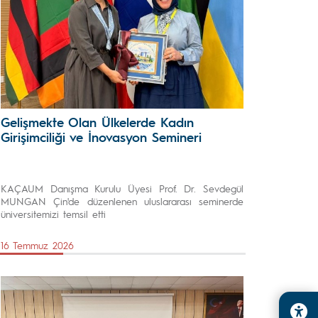
Gelişmekte Olan Ülkelerde Kadın
Girişimciliği ve İnovasyon Semineri
KAÇAUM Danışma Kurulu Üyesi Prof. Dr. Sevdegül
MUNGAN Çin'de düzenlenen uluslararası seminerde
üniversitemizi temsil etti
16 Temmuz 2026