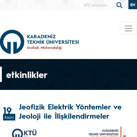
EN
KTÜ Anasayfa
KARADENİZ
TEKNİK ÜNİVERSİTESİ
Jeofizik Mühendisliği
etkinlikler
Jeofizik Elektrik Yöntemler ve
19
Jeoloji ile İlişkilendirmeler
Kasım