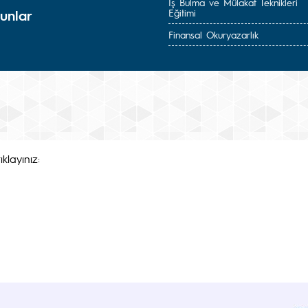
İş Bulma ve Mülakat Teknikleri
unlar
Eğitimi
Finansal Okuryazarlık
klayınız: