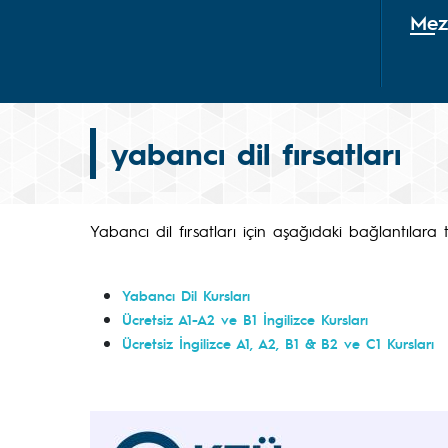
Mez
yabancı dil fırsatları
Yabancı dil fırsatları için aşağıdaki bağlantılara tı
Yabancı Dil Kursları
Ücretsiz A1-A2 ve B1 İngilizce Kursları
Ücretsiz İngilizce A1, A2, B1 & B2 ve C1 Kursları