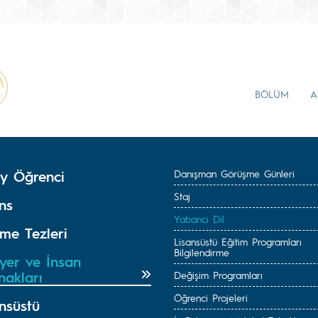
BÖLÜM
A
y Öğrenci
Danışman Görüşme Günleri
Staj
ns
Yabancı Dil
rme Tezleri
Lisansüstü Eğitim Programları
Bilgilendirme
yer ve İnsan
nakları
Değişim Programları
Öğrenci Projeleri
nsüstü