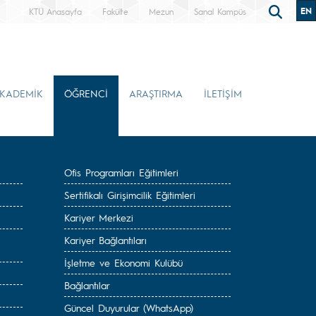
EN
KTÜ Anasayfa
Fakülte
Mezun
Sanal Kampüs
KADEMİK
ÖĞRENCİ
ARAŞTIRMA
İLETİŞİM
Ofis Programları Eğitimleri
Sertifikalı Girişimcilik Eğitimleri
Kariyer Merkezi
Kariyer Bağlantıları
İşletme ve Ekonomi Kulübü
Bağlantılar
Güncel Duyurular (WhatsApp)