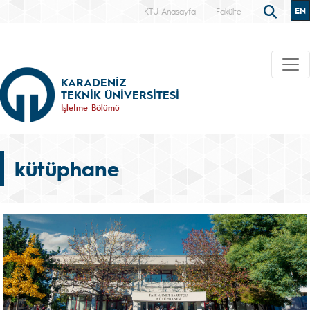
EN
KTÜ Anasayfa
Fakülte
KARADENİZ
TEKNİK ÜNİVERSİTESİ
İşletme Bölümü
kütüphane