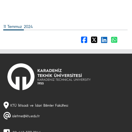
11 Temmuz 2024
KTÜ İktisadi ve İdari Bilimler Fakültesi
isletme@ktu.edu.tr