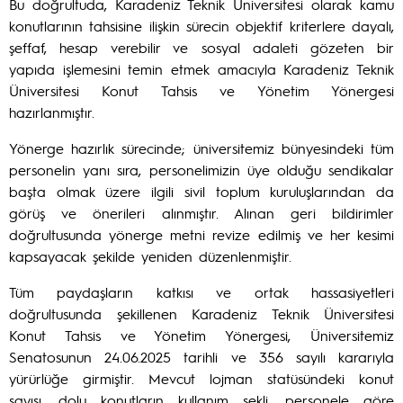
Bu doğrultuda, Karadeniz Teknik Üniversitesi olarak kamu
konutlarının tahsisine ilişkin sürecin objektif kriterlere dayalı,
şeffaf, hesap verebilir ve sosyal adaleti gözeten bir
yapıda işlemesini temin etmek amacıyla Karadeniz Teknik
Üniversitesi Konut Tahsis ve Yönetim Yönergesi
hazırlanmıştır.
Yönerge hazırlık sürecinde; üniversitemiz bünyesindeki tüm
personelin yanı sıra, personelimizin üye olduğu sendikalar
başta olmak üzere ilgili sivil toplum kuruluşlarından da
görüş ve önerileri alınmıştır. Alınan geri bildirimler
doğrultusunda yönerge metni revize edilmiş ve her kesimi
kapsayacak şekilde yeniden düzenlenmiştir.
Tüm paydaşların katkısı ve ortak hassasiyetleri
doğrultusunda şekillenen Karadeniz Teknik Üniversitesi
Konut Tahsis ve Yönetim Yönergesi, Üniversitemiz
Senatosunun 24.06.2025 tarihli ve 356 sayılı kararıyla
yürürlüğe girmiştir. Mevcut lojman statüsündeki konut
sayısı, dolu konutların kullanım şekli, personele göre