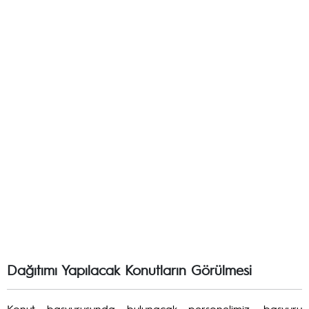
Dağıtımı Yapılacak Konutların Görülmesi
Konut başvurusunda bulunacak personelimiz, başvuru