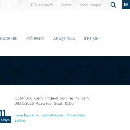
EN
KTÜ Anasayfa
Mezun
Sanal Kampüs
KADEMİK
ÖĞRENCİ
ARAŞTIRMA
İLETİŞİM
GEM4008 Gemi Proje-II Son Teslim Tarihi:
08.06.2026 Pazartesi Saat: 15.00
11
Gemi İnşaatı ve Gemi Makineleri Mühendisliği
Mayıs
Bölümü