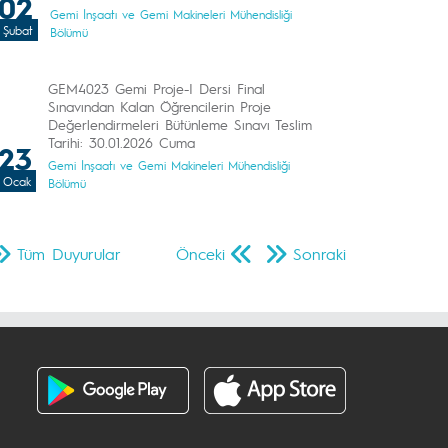
02
Gemi İnşaatı ve Gemi Makineleri Mühendisliği
Şubat
Bölümü
GEM4023 Gemi Proje-I Dersi Final
Sınavından Kalan Öğrencilerin Proje
Değerlendirmeleri Bütünleme Sınavı Teslim
Tarihi: 30.01.2026 Cuma
23
Gemi İnşaatı ve Gemi Makineleri Mühendisliği
Ocak
Bölümü
Tüm Duyurular
Önceki
Sonraki