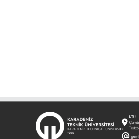
KTÜ - 
Çambu
Trabz
gemi