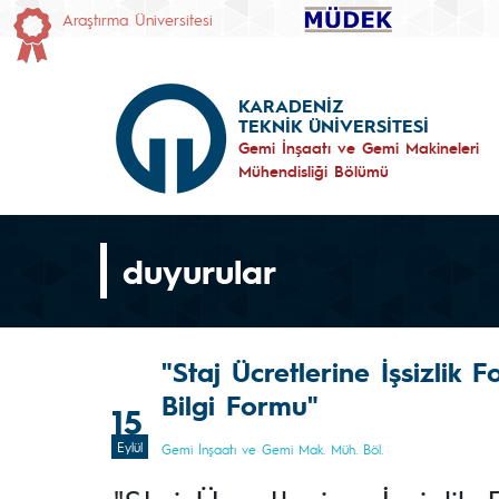
Araştırma Üniversitesi
KARADENİZ
TEKNİK ÜNİVERSİTESİ
Gemi İnşaatı ve Gemi Makineleri
Mühendisliği Bölümü
duyurular
"Staj Ücretlerine İşsizlik 
Bilgi Formu"
15
Eylül
Gemi İnşaatı ve Gemi Mak. Müh. Böl.