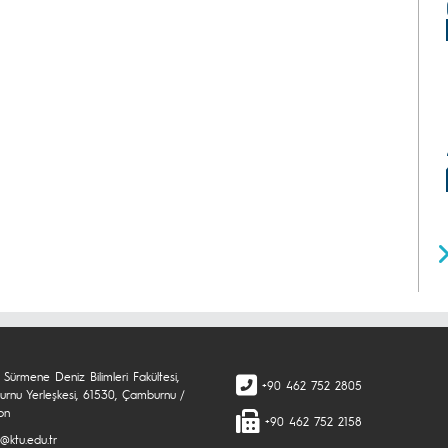
Sürmene Deniz Bilimleri Fakültesi,
+90 462 752 2805
rnu Yerleşkesi, 61530, Çamburnu /
on
+90 462 752 2158
@ktu.edu.tr