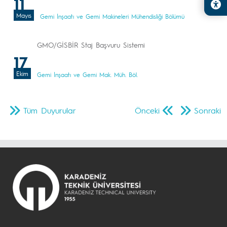
11
Mayıs
Gemi İnşaatı ve Gemi Makineleri Mühendisliği Bölümü
GMO/GİSBİR Staj Başvuru Sistemi
17
Ekim
Gemi İnşaatı ve Gemi Mak. Müh. Böl.
Tüm Duyurular
Önceki
Sonraki