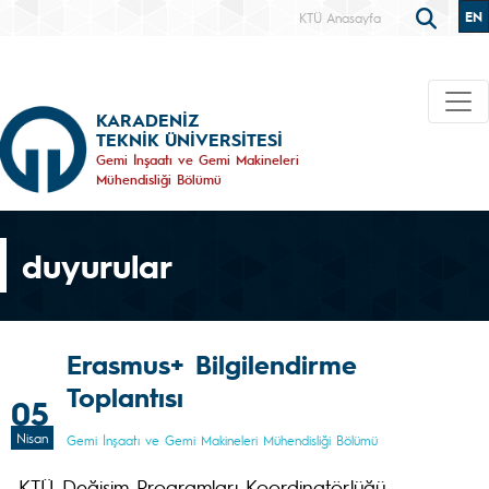
EN
KTÜ Anasayfa
KARADENİZ
TEKNİK ÜNİVERSİTESİ
Gemi İnşaatı ve Gemi Makineleri
Mühendisliği Bölümü
duyurular
Erasmus+ Bilgilendirme
Toplantısı
05
Nisan
Gemi İnşaatı ve Gemi Makineleri Mühendisliği Bölümü
KTÜ Değişim Programları Koordinatörlüğü