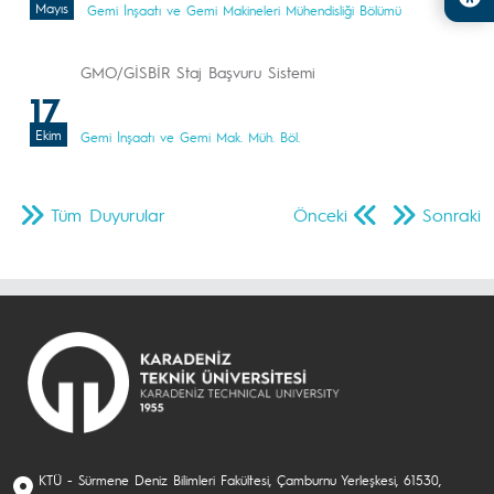
Mayıs
Gemi İnşaatı ve Gemi Makineleri Mühendisliği Bölümü
GMO/GİSBİR Staj Başvuru Sistemi
17
Ekim
Gemi İnşaatı ve Gemi Mak. Müh. Böl.
Tüm Duyurular
Önceki
Sonraki
KTÜ - Sürmene Deniz Bilimleri Fakültesi, Çamburnu Yerleşkesi, 61530,