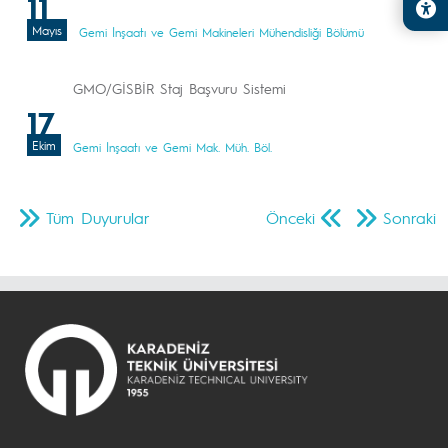
11
Mayıs
Gemi İnşaatı ve Gemi Makineleri Mühendisliği Bölümü
GMO/GİSBİR Staj Başvuru Sistemi
17
Ekim
Gemi İnşaatı ve Gemi Mak. Müh. Böl.
Tüm Duyurular
Önceki
Sonraki