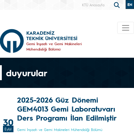
EN
KTÜ Anasayfa
KARADENİZ
TEKNİK ÜNİVERSİTESİ
Gemi İnşaatı ve Gemi Makineleri
Mühendisliği Bölümü
duyurular
2025-2026 Güz Dönemi
GEM4013 Gemi Laboratuvarı
Ders Programı İlan Edilmiştir
30
Eylül
Gemi İnşaatı ve Gemi Makineleri Mühendisliği Bölümü