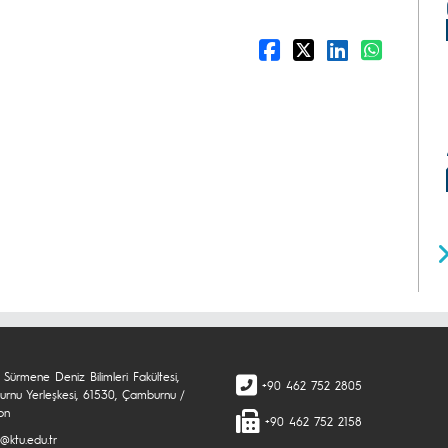
Sürmene Deniz Bilimleri Fakültesi,
+90 462 752 2805
rnu Yerleşkesi, 61530, Çamburnu /
on
+90 462 752 2158
@ktu.edu.tr