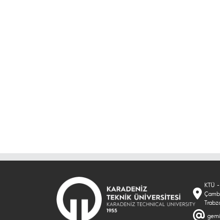
KTÜ - 
Çambu
Trabz
gemi