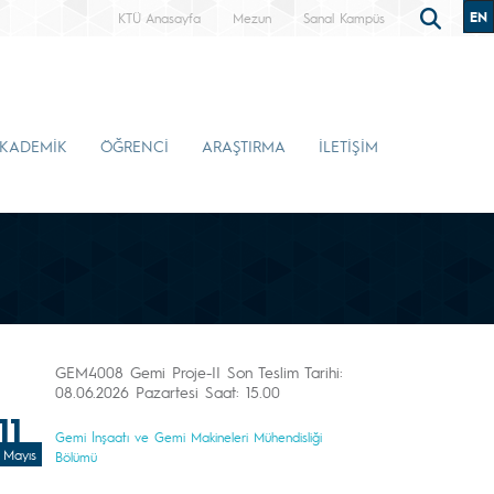
EN
KTÜ Anasayfa
Mezun
Sanal Kampüs
KADEMİK
ÖĞRENCİ
ARAŞTIRMA
İLETİŞİM
GEM4008 Gemi Proje-II Son Teslim Tarihi:
08.06.2026 Pazartesi Saat: 15.00
11
Gemi İnşaatı ve Gemi Makineleri Mühendisliği
Mayıs
Bölümü