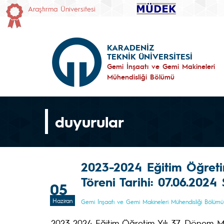
Araştırma Üniversitesi
KARADENİZ
TEKNİK ÜNİVERSİTESİ
Gemi İnşaatı ve Gemi Makineleri
Mühendisliği Bölümü
duyurular
2023-2024 Eğitim Öğreti
Töreni Tarihi: 07.06.2024 
05
Haziran
Gemi İnşaatı ve Gemi Makineleri Mühendisliği Bölümü
2023-2024 Eğitim Öğretim Yılı 37. Dönem Me