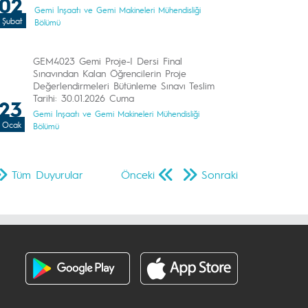
02
Gemi İnşaatı ve Gemi Makineleri Mühendisliği
Şubat
Bölümü
GEM4023 Gemi Proje-I Dersi Final
Sınavından Kalan Öğrencilerin Proje
Değerlendirmeleri Bütünleme Sınavı Teslim
Tarihi: 30.01.2026 Cuma
23
Gemi İnşaatı ve Gemi Makineleri Mühendisliği
Ocak
Bölümü
Tüm Duyurular
Önceki
Sonraki