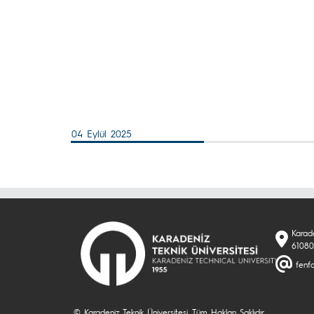
04 Eylül 2025
Karade
61080
fenf
© Karadeniz Teknik Üniversitesi. Tüm Hakları Saklıdır