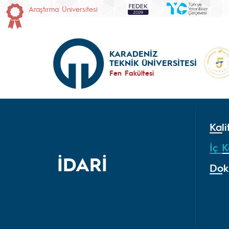
Araştırma Üniversitesi
KARADENİZ
TEKNİK ÜNİVERSİTESİ
Fen Fakültesi
Kal
İç K
İDARİ
Dok