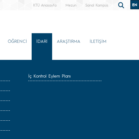
EN
KTÜ Anasayfa
Mezun
Sanal Kampüs
ÖĞRENCİ
İDARİ
ARAŞTIRMA
İLETİŞİM
İç Kontrol Eylem Planı
ı