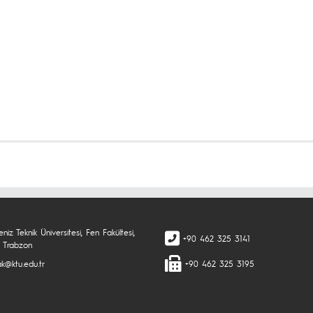
niz Teknik Üniversitesi, Fen Fakültesi,
+90 462 325 3141
 Trabzon
ak@ktu.edu.tr
+90 462 325 3195