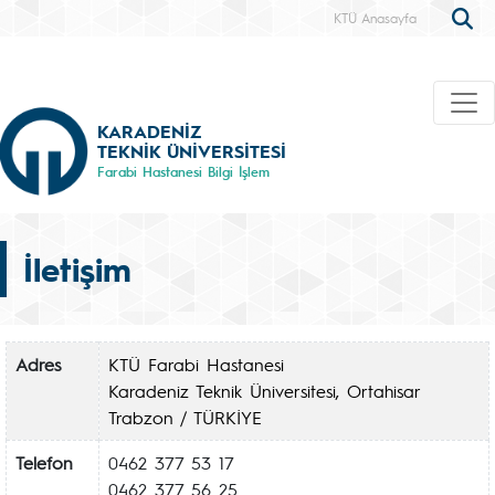
KTÜ Anasayfa
KARADENİZ
TEKNİK ÜNİVERSİTESİ
Farabi Hastanesi Bilgi İşlem
İletişim
Adres
KTÜ Farabi Hastanesi
Karadeniz Teknik Üniversitesi, Ortahisar
Trabzon / TÜRKİYE
Telefon
0462 377 53 17
0462 377 56 25