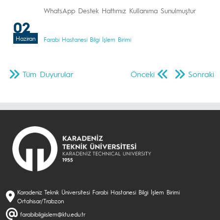
WhatsApp Destek Hattımız Kullanıma Sunulmuştur
02
Haziran
Farabi Hastanesi Bilgi İşlem Birimi
Tüm Duyurular
Önceki
Sonraki
Karadeniz Teknik Üniversitesi Farabi Hastanesi Bilgi İşlem Birimi
Ortahisar/Trabzon
farabibilgiislem@ktu.edu.tr