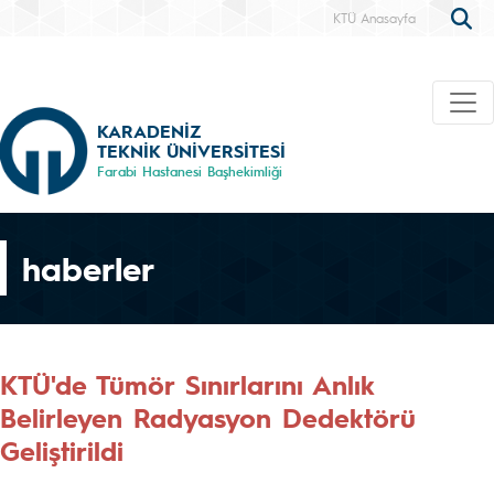
KTÜ Anasayfa
KARADENİZ
TEKNİK ÜNİVERSİTESİ
Farabi Hastanesi Başhekimliği
haberler
KTÜ'de Tümör Sınırlarını Anlık
Belirleyen Radyasyon Dedektörü
Geliştirildi