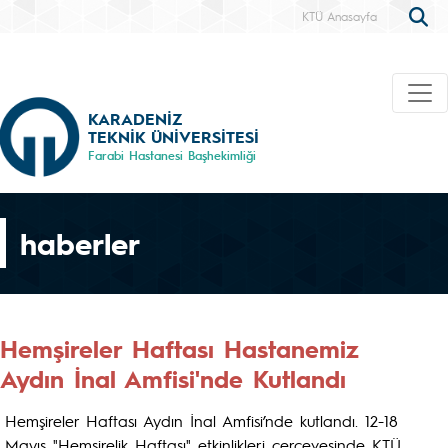
KTÜ Anasayfa
KARADENİZ
TEKNİK ÜNİVERSİTESİ
Farabi Hastanesi Başhekimliği
haberler
Hemşireler Haftası Hastanemiz
Aydın İnal Amfisi'nde Kutlandı
Hemşireler Haftası Aydın İnal Amfisi’nde kutlandı. 12-18
Mayıs "Hemşirelik Haftası" etkinlikleri çerçevesinde KTÜ