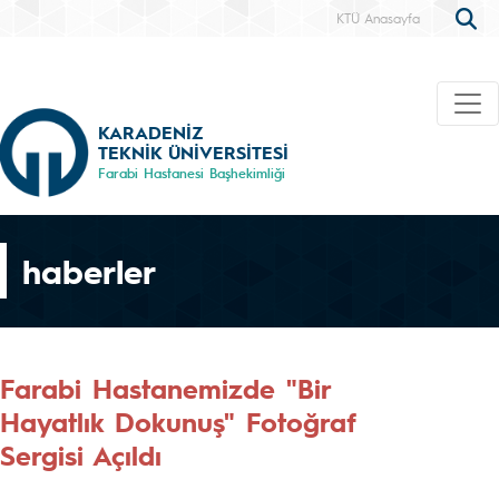
KTÜ Anasayfa
KARADENİZ
TEKNİK ÜNİVERSİTESİ
Farabi Hastanesi Başhekimliği
haberler
Farabi Hastanemizde "Bir
Hayatlık Dokunuş" Fotoğraf
Sergisi Açıldı