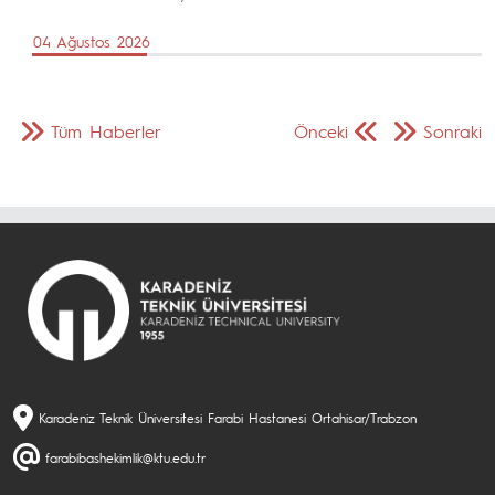
04 Ağustos 2026
Tüm Haberler
Önceki
Sonraki
Karadeniz Teknik Üniversitesi Farabi Hastanesi Ortahisar/Trabzon
farabibashekimlik@ktu.edu.tr