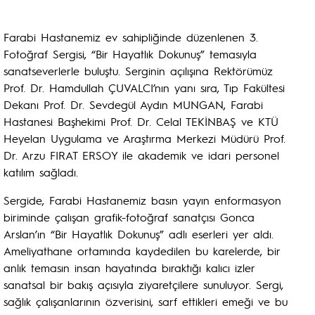
Farabi Hastanemiz ev sahipliğinde düzenlenen 3.
Fotoğraf Sergisi, “Bir Hayatlık Dokunuş” temasıyla
sanatseverlerle buluştu. Serginin açılışına Rektörümüz
Prof. Dr. Hamdullah ÇUVALCI’nın yanı sıra, Tıp Fakültesi
Dekanı Prof. Dr. Sevdegül Aydın MUNGAN, Farabi
Hastanesi Başhekimi Prof. Dr. Celal TEKİNBAŞ ve KTÜ
Heyelan Uygulama ve Araştırma Merkezi Müdürü Prof.
Dr. Arzu FIRAT ERSOY ile akademik ve idari personel
katılım sağladı.
Sergide, Farabi Hastanemiz basın yayın enformasyon
biriminde çalışan grafik-fotoğraf sanatçısı Gonca
Arslan’ın “Bir Hayatlık Dokunuş” adlı eserleri yer aldı.
Ameliyathane ortamında kaydedilen bu karelerde, bir
anlık temasın insan hayatında bıraktığı kalıcı izler
sanatsal bir bakış açısıyla ziyaretçilere sunuluyor. Sergi,
sağlık çalışanlarının özverisini, sarf ettikleri emeği ve bu