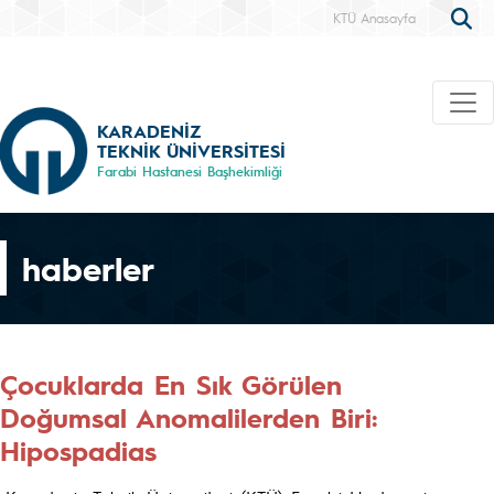
KTÜ Anasayfa
KARADENİZ
TEKNİK ÜNİVERSİTESİ
Farabi Hastanesi Başhekimliği
haberler
Çocuklarda En Sık Görülen
Doğumsal Anomalilerden Biri:
Hipospadias