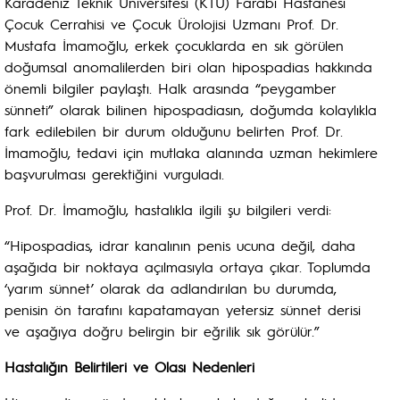
Karadeniz Teknik Üniversitesi (KTÜ) Farabi Hastanesi
Çocuk Cerrahisi ve Çocuk Ürolojisi Uzmanı Prof. Dr.
Mustafa İmamoğlu, erkek çocuklarda en sık görülen
doğumsal anomalilerden biri olan hipospadias hakkında
önemli bilgiler paylaştı. Halk arasında “peygamber
sünneti” olarak bilinen hipospadiasın, doğumda kolaylıkla
fark edilebilen bir durum olduğunu belirten Prof. Dr.
İmamoğlu, tedavi için mutlaka alanında uzman hekimlere
başvurulması gerektiğini vurguladı.
Prof. Dr. İmamoğlu, hastalıkla ilgili şu bilgileri verdi:
“Hipospadias, idrar kanalının penis ucuna değil, daha
aşağıda bir noktaya açılmasıyla ortaya çıkar. Toplumda
‘yarım sünnet’ olarak da adlandırılan bu durumda,
penisin ön tarafını kapatamayan yetersiz sünnet derisi
ve aşağıya doğru belirgin bir eğrilik sık görülür.”
Hastalığın Belirtileri ve Olası Nedenleri