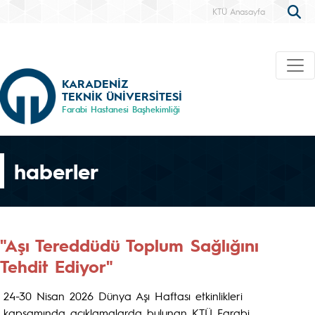
KTÜ Anasayfa
KARADENİZ
TEKNİK ÜNİVERSİTESİ
Farabi Hastanesi Başhekimliği
haberler
"Aşı Tereddüdü Toplum Sağlığını
Tehdit Ediyor"
24-30 Nisan 2026 Dünya Aşı Haftası etkinlikleri
kapsamında açıklamalarda bulunan KTÜ Farabi