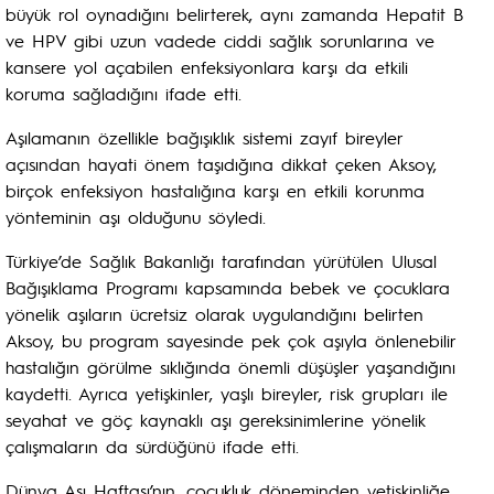
büyük rol oynadığını belirterek, aynı zamanda Hepatit B
ve HPV gibi uzun vadede ciddi sağlık sorunlarına ve
kansere yol açabilen enfeksiyonlara karşı da etkili
koruma sağladığını ifade etti.
Aşılamanın özellikle bağışıklık sistemi zayıf bireyler
açısından hayati önem taşıdığına dikkat çeken Aksoy,
birçok enfeksiyon hastalığına karşı en etkili korunma
yönteminin aşı olduğunu söyledi.
Türkiye’de Sağlık Bakanlığı tarafından yürütülen Ulusal
Bağışıklama Programı kapsamında bebek ve çocuklara
yönelik aşıların ücretsiz olarak uygulandığını belirten
Aksoy, bu program sayesinde pek çok aşıyla önlenebilir
hastalığın görülme sıklığında önemli düşüşler yaşandığını
kaydetti. Ayrıca yetişkinler, yaşlı bireyler, risk grupları ile
seyahat ve göç kaynaklı aşı gereksinimlerine yönelik
çalışmaların da sürdüğünü ifade etti.
Dünya Aşı Haftası’nın, çocukluk döneminden yetişkinliğe